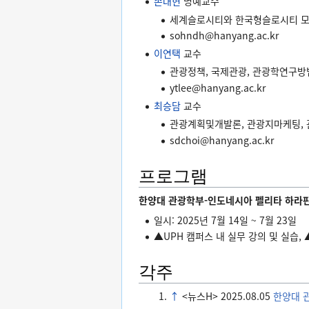
손대현
명예교수
세계슬로시티와 한국형슬로시티 모
sohndh@hanyang.ac.kr
이연택
교수
관광정책, 국제관광, 관광학연구방
ytlee@hanyang.ac.kr
최승담
교수
관광계획및개발론, 관광지마케팅,
sdchoi@hanyang.ac.kr
프로그램
한양대 관광학부-인도네시아 펠리타 하라
일시: 2025년 7월 14일 ~ 7월 23일
▲UPH 캠퍼스 내 실무 강의 및 실습
각주
↑
<뉴스H> 2025.08.05
한양대 