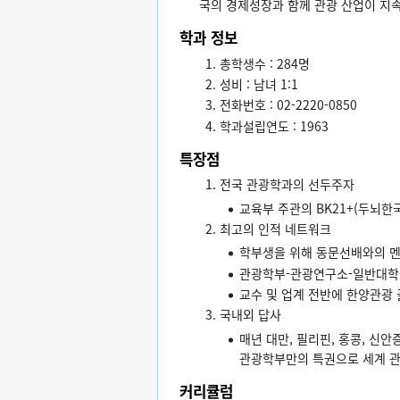
국의 경제성장과 함께 관광 산업이 지
학과 정보
총학생수 : 284명
성비 : 남녀 1:1
전화번호 : 02-2220-0850
학과설립연도 : 1963
특장점
전국 관광학과의 선두주자
교육부 주관의 BK21+(두뇌한
최고의 인적 네트워크
학부생을 위해 동문선배와의 멘
관광학부-관광연구소-일반대학
교수 및 업계 전반에 한양관광
국내외 답사
매년 대만, 필리핀, 홍콩, 신
관광학부만의 특권으로 세계 관광
커리큘럼