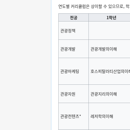
연도별 커리큘럼은 상이할 수 있으므로, 
전공
1학년
관광정책
관광개발
관광개발의이해
관광마케팅
호스피탈러티산업의이
관광자원
관광지리의이해
관광컨텐츠*
레저학의이해