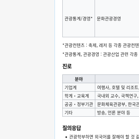
관광통계/경영*
문화관광경영
*관광컨텐츠 : 축제, 레저 등 각종 관광컨
*관광통계, 관광경영 : 관광산업 관련 각종 방법
진로
분야
기업계
여행사, 호텔 및 리조트
학계・교육계
국내외 교수, 국책연구,
공공・정부기관
문화체육관광부, 한국관광
기타
방송, 언론 분야 등
질의응답
관광학부하면 외국어를 잘해야 할 것 