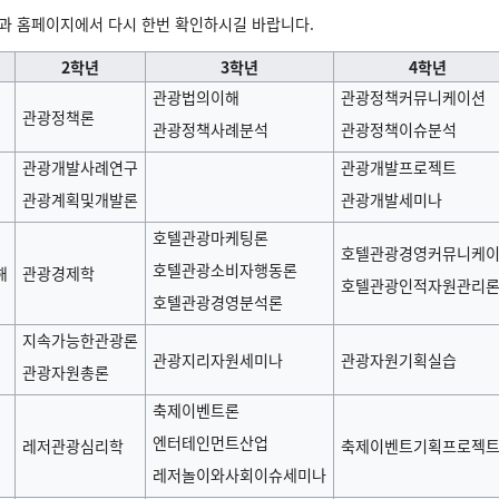
학과 홈페이지에서 다시 한번 확인하시길 바랍니다.
2학년
3학년
4학년
관광법의이해
관광정책커뮤니케이션
관광정책론
관광정책사례분석
관광정책이슈분석
관광개발사례연구
관광개발프로젝트
관광계획및개발론
관광개발세미나
호텔관광마케팅론
호텔관광경영커뮤니케
호텔관광소비자행동론
해
관광경제학
호텔관광인적자원관리
호텔관광경영분석론
지속가능한관광론
관광지리자원세미나
관광자원기획실습
관광자원총론
축제이벤트론
엔터테인먼트산업
레저관광심리학
축제이벤트기획프로젝
레저놀이와사회이슈세미나