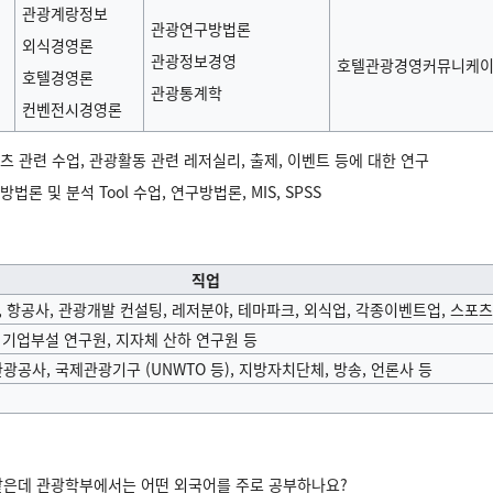
관광계랑정보
관광연구방법론
외식경영론
관광정보경영
호텔관광경영커뮤니케
호텔경영론
관광통계학
컨벤전시경영론
텐츠 관련 수업, 관광활동 관련 레저실리, 출제, 이벤트 등에 대한 연구
론 및 분석 Tool 수업, 연구방법론, MIS, SPSS
직업
, 항공사, 관광개발 컨설팅, 레저분야, 테마파크, 외식업, 각종이벤트업, 스포츠
 기업부설 연구원, 지자체 산하 연구원 등
공사, 국제관광기구 (UNWTO 등), 지방자치단체, 방송, 언론사 등
같은데 관광학부에서는 어떤 외국어를 주로 공부하나요?