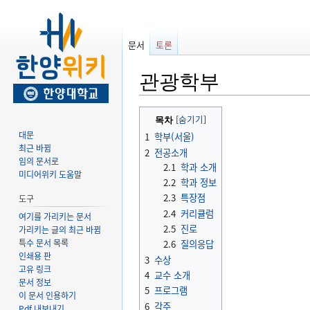
문서
토론
관광학부
둘
검
목차
러
색
대문
1
학부(서울)
보
하
최근 바뀜
2
전공소개
기
러
임의 문서로
2.1
학과 소개
로
가
미디어위키 도움말
2.2
학과 정보
가
기
2.3
특장점
도구
기
2.4
커리큘럼
여기를 가리키는 문서
2.5
진로
가리키는 글의 최근 바뀜
특수 문서 목록
2.6
질의응답
인쇄용 판
3
수상
고유 링크
4
교수 소개
문서 정보
5
프로그램
이 문서 인용하기
6
각주
Pdf 내보내기