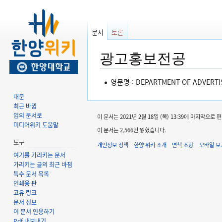
문서
토론
광고홍보전공
둘
검
영문명 : DEPARTMENT OF ADVERTIS
러
색
대문
보
하
최근 바뀜
기
러
임의 문서로
이 문서는 2021년 2월 18일 (목) 13:39에 마지막으로
로
가
미디어위키 도움말
이 문서는 2,566번 읽혔습니다.
가
기
도구
개인정보 정책
한양 위키 소개
면책 조항
모바일 보
기
여기를 가리키는 문서
가리키는 글의 최근 바뀜
특수 문서 목록
인쇄용 판
고유 링크
문서 정보
이 문서 인용하기
Pdf 내보내기