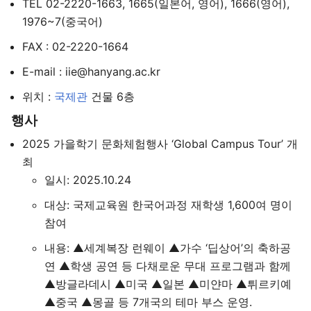
TEL 02-2220-1663, 1665(일본어, 영어), 1666(영어),
1976~7(중국어)
FAX : 02-2220-1664
E-mail : iie@hanyang.ac.kr
위치 :
국제관
건물 6층
행사
2025 가을학기 문화체험행사 ‘Global Campus Tour’ 개
최
일시: 2025.10.24
대상: 국제교육원 한국어과정 재학생 1,600여 명이
참여
내용: ▲세계복장 런웨이 ▲가수 ‘딥상어’의 축하공
연 ▲학생 공연 등 다채로운 무대 프로그램과 함께
▲방글라데시 ▲미국 ▲일본 ▲미얀마 ▲튀르키예
▲중국 ▲몽골 등 7개국의 테마 부스 운영.