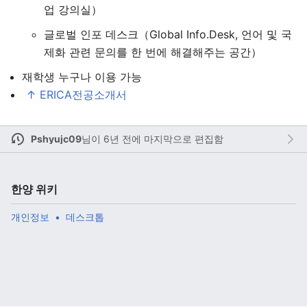
업 강의실）
글로벌 인포 데스크（Global Info.Desk, 언어 및 국
제화 관련 문의를 한 번에 해결해주는 공간）
주 메뉴 열기
검색
재학생 누구나 이용 가능
↑
ERICA전공소개서
Pshyujc09
님이
6년 전에 마지막으로 편집함
다
주
편
한양 위키
개인정보
데스크톱