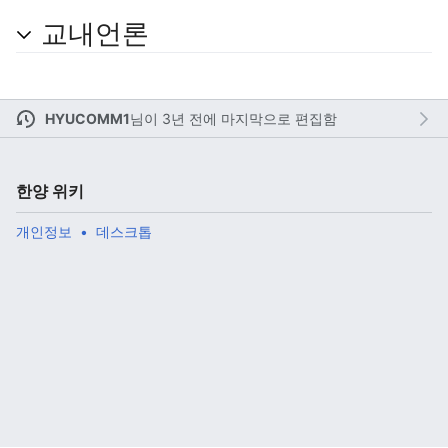
교내언론
주 메뉴 열기
검색
HYUCOMM1
님이
3년 전에 마지막으로 편집함
한양 위키
다
주
편
개인정보
데스크톱