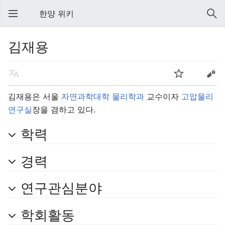
한양 위키
김재용
김재용은 서울
자연과학대학
물리학과
교수이자
고압물리
연구실
장을 겸하고 있다.
학력
경력
연구관심분야
학회활동