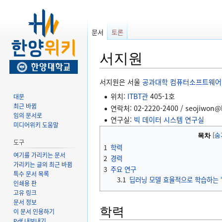
문서
토론
서지원
둘
검
서지원은 서울
공과대학
컴퓨터소프트웨어
러
색
위치:
ITBT관
405-1호
대문
보
하
최근 바뀜
연락처: 02-2220-2400 / seojiwon@
기
러
임의 문서로
연구실:
빅 데이터 시스템 연구실
로
가
미디어위키 도움말
가
기
목차
도구
기
1
학력
여기를 가리키는 문서
2
경력
가리키는 글의 최근 바뀜
3
주요 연구
특수 문서 목록
3.1
딥러닝 모델 효율적으로 학습하는 ‘자
인쇄용 판
고유 링크
문서 정보
학력
이 문서 인용하기
Pdf 내보내기