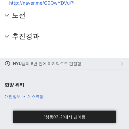
http://naver.me/G0OwYDVu
노선
주 메뉴 열기
검색
추진경과
다
주
편
HYU
님이
6년 전에 마지막으로 편집함
한양 위키
개인정보
데스크톱
"
성동03-2
"에서 넘어옴