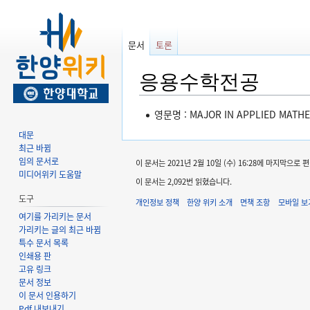
문서
토론
응용수학전공
둘
검
영문명 : MAJOR IN APPLIED MATH
러
색
대문
보
하
최근 바뀜
기
러
임의 문서로
이 문서는 2021년 2월 10일 (수) 16:28에 마지막으로
로
가
미디어위키 도움말
이 문서는 2,092번 읽혔습니다.
가
기
도구
개인정보 정책
한양 위키 소개
면책 조항
모바일 보
기
여기를 가리키는 문서
가리키는 글의 최근 바뀜
특수 문서 목록
인쇄용 판
고유 링크
문서 정보
이 문서 인용하기
Pdf 내보내기