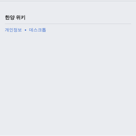
한양 위키
주 메뉴 열기
검색
개인정보
데스크톱
다
주
편