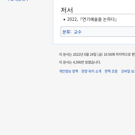
저서
2022,『연기예술을 논하다』
분류
:
교수
이 문서는 2022년 6월 24일 (금) 16:56에 마지막으로
이 문서는 4,596번 읽혔습니다.
개인정보 정책
한양 위키 소개
면책 조항
모바일 보