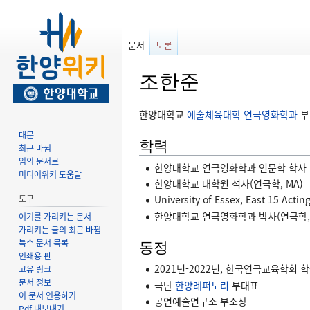
문서
토론
조한준
둘
검
한양대학교
예술체육대학
연극영화학과
부
러
색
대문
보
하
학력
최근 바뀜
기
러
임의 문서로
한양대학교 연극영화학과 인문학 학사
로
가
미디어위키 도움말
한양대학교 대학원 석사(연극학, MA)
가
기
도구
University of Essex, East 15 Ac
기
한양대학교 연극영화학과 박사(연극학, P
여기를 가리키는 문서
가리키는 글의 최근 바뀜
특수 문서 목록
동정
인쇄용 판
2021년-2022년, 한국연극교육학회 
고유 링크
문서 정보
극단
한양레퍼토리
부대표
이 문서 인용하기
공연예술연구소 부소장
Pdf 내보내기