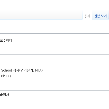
읽기
원본 보기
교수이다.
ting School 석사(연기실기, MFA)
h.D.)
학술이사