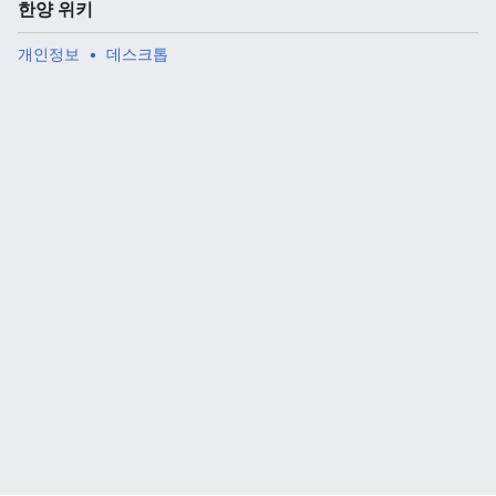
한양 위키
개인정보
데스크톱
주 메뉴 열기
검색
다
주
편