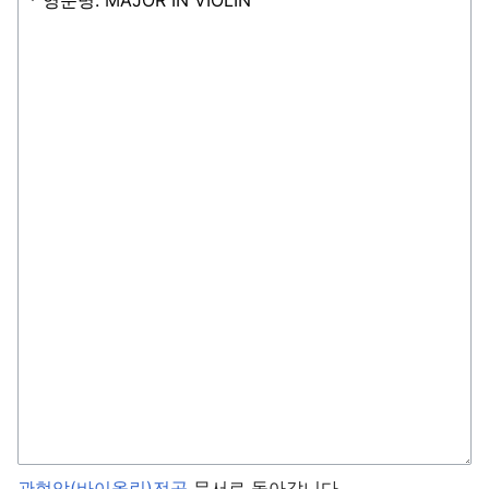
주 메뉴 열기
검색
관현악(바이올린)전공
문서로 돌아갑니다.