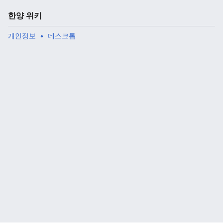
한양 위키
개인정보
데스크톱
주 메뉴 열기
검색
다
주
편