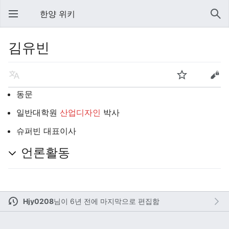
한양 위키
김유빈
동문
일반대학원
산업디자인
박사
슈퍼빈 대표이사
언론활동
Hjy0208
님이
6년 전에 마지막으로 편집함