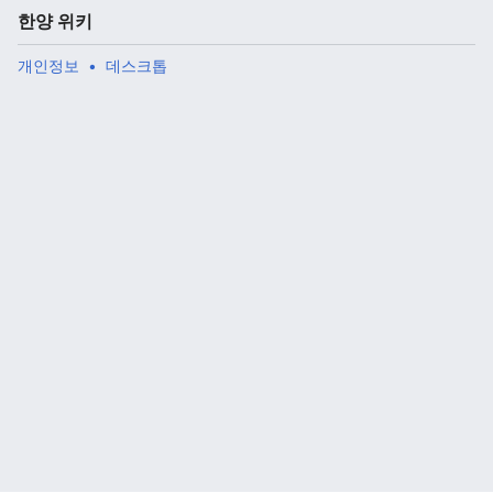
한양 위키
개인정보
데스크톱
주 메뉴 열기
검색
다
주
편