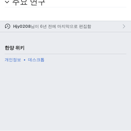
주요 연구
주 메뉴 열기
검색
Hjy0208
님이
6년 전에 마지막으로 편집함
한양 위키
개인정보
데스크톱
다
주
편