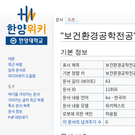
문서
토론
"보건환경공학전공"
둘
검
기본 정보
러
색
대문
보
하
최근 바뀜
표시 제목
보건환경공학전
임의 문서로
기
러
기본 정렬 키
보건환경공학전
미디어위키 도움말
로
가
문서 길이 (바이트)
63
가
기
도구
문서 ID
11856
기
여기를 가리키는 문서
문서 내용 언어
ko - 한국어
가리키는 글의 최근 바뀜
문서 내용 모델
위키텍스트
특수 문서 목록
문서 정보
로봇에 의한 색인
허용됨
Pdf 내보내기
이 문서의 넘겨주기 수
0