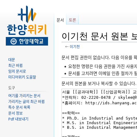
문서
토론
이기천 문서 원본 
←
이기천
둘
검
문서 편집 권한이 없습니다. 다음 이유를 
대문
러
색
최근 바뀜
요청한 명령은 다음 권한을 가진 사용자에게
보
하
임의 문서로
문서를 고치려면 이메일 인증 절차가 
기
러
미디어위키 도움말
문서의 원본을 보거나 복사할 수 있습니다.
로
가
도구
가
기
여기를 가리키는 문서
기
가리키는 글의 최근 바뀜
특수 문서 목록
문서 정보
Pdf 내보내기