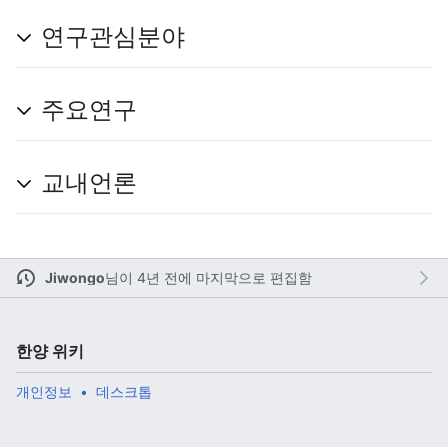
연구관심분야
주 메뉴 열기
검색
주요연구
교내언론
다
주
편
Jiwongo
님이
4년 전에 마지막으로 편집함
한양 위키
개인정보
데스크톱