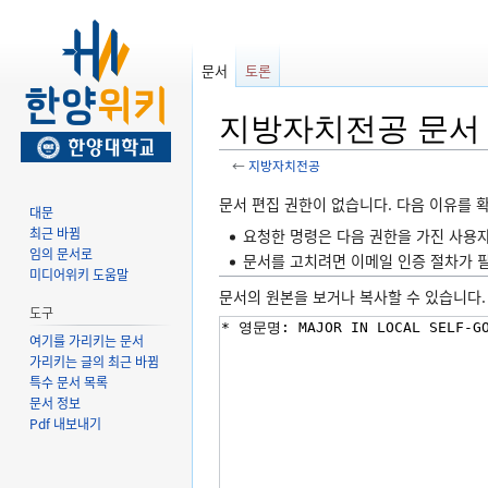
문서
토론
지방자치전공 문서
←
지방자치전공
둘
검
문서 편집 권한이 없습니다. 다음 이유를 
대문
러
색
최근 바뀜
요청한 명령은 다음 권한을 가진 사용자에게
보
하
임의 문서로
문서를 고치려면 이메일 인증 절차가 
기
러
미디어위키 도움말
문서의 원본을 보거나 복사할 수 있습니다.
로
가
도구
가
기
여기를 가리키는 문서
기
가리키는 글의 최근 바뀜
특수 문서 목록
문서 정보
Pdf 내보내기