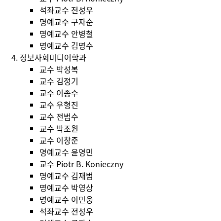
석좌교수
전성우
명예교수
구자순
명예교수
안병철
명예교수
김명수
정보사회미디어학과
교수
박성복
교수
김정기
교수
이종수
교수
우형진
교수
전범수
교수
박조원
교수
이창준
명예교수
윤영민
교수
Piotr B. Konieczny
명예교수
김재범
명예교수
박영상
명예교수
이민웅
석좌교수
전성우