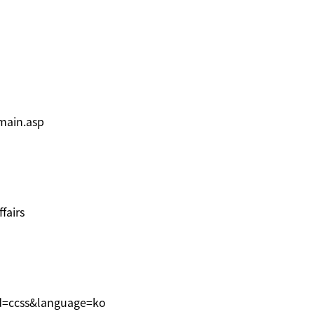
main.asp
fairs
gid=ccss&language=ko