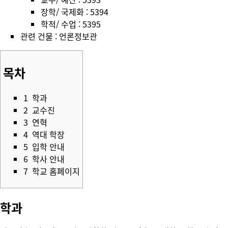
장학/ 국제화 : 5394
학적/ 수업 : 5395
관련 건물 :
언론정보관
목차
1
학과
2
교수진
3
연혁
4
역대 학장
5
입학 안내
6
학사 안내
7
학교 홈페이지
학과