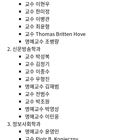
교수
이현우
교수
한미정
교수
이병관
교수
최윤형
교수
Thomas Britten Hove
명예교수
조병량
신문방송학과
교수
박성복
교수
김정기
교수
이종수
교수
우형진
명예교수
김재범
교수
전범수
교수
박조원
명예교수
박영상
명예교수
이민웅
정보사회학과
명예교수
윤영민
교수
Piotr B. Konieczny