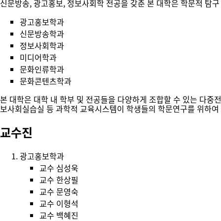
신문방송, 광고홍보, 정보사회학 전공을 갖춘 본 대학은 학문적 탐구
광고홍보학과
신문방송학과
정보사회학과
미디어학과
문화인류학과
문화콘텐츠학과
본 대학은 대학 내 학부 및 전공들을 다양하게 조합할 수 있는 다중전
보사회실습실 등 과학적 교육시스템이 학생들의 학문연구를 위하여 
교수진
광고홍보학과
교수
심성욱
교수
한상필
교수
문영숙
교수
이형석
교수
백혜진