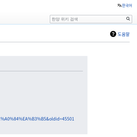
한국어
검
색
도움말
A0%84%EA%B3%B5&oldid=45501