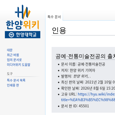
특수 문서
인용
둘
검
대문
최근 바뀜
러
색
공예·전통미술전공의 출
임의 문서로
보
하
문서 이름: 공예·전통미술전공
미디어위키 도움말
기
러
저자: 한양 위키 기여자
로
가
도구
발행처:
한양 위키,
.
가
기
특수 문서 목록
최신 판의 날짜: 2021년 2월 10일 09
기
인쇄용 판
확인한 날짜: 2026년 8월 6일 15:20
고유 URL:
https://hyu.wiki/ind
title=%EA%B3%B5%EC%98%
문서 판 ID: 45501