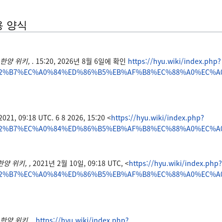
용 양식
한양 위키,
. 15:20, 2026년 8월 6일에 확인
https://hyu.wiki/index.php?
C2%B7%EC%A0%84%ED%86%B5%EB%AF%B8%EC%88%A0%EC%A0
 2021, 09:18 UTC. 6 8 2026, 15:20 <
https://hyu.wiki/index.php?
C2%B7%EC%A0%84%ED%86%B5%EB%AF%B8%EC%88%A0%EC%A0
한양 위키, ,
2021년 2월 10일, 09:18 UTC, <
https://hyu.wiki/index.php?
C2%B7%EC%A0%84%ED%86%B5%EB%AF%B8%EC%88%A0%EC%A0
한양 위키, ,
https://hyu.wiki/index.php?