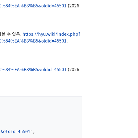
%84%EA%B3%B5&oldid=45501
(2026
찾아볼 수 있음:
https://hyu.wiki/index.php?
%84%EA%B3%B5&oldid=45501
.
%84%EA%B3%B5&oldid=45501
(2026
5&oldid=45501
",
