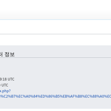
처 정보
:18 UTC
 UTC
ex.php?
88%C2%B7%EC%A0%84%ED%86%B5%EB%AF%B8%EC%88%A0%EC%