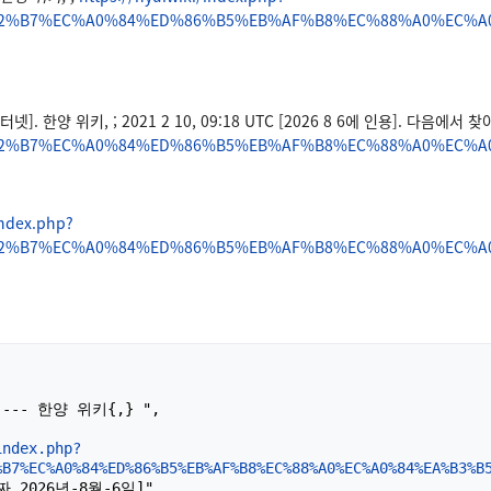
C2%B7%EC%A0%84%ED%86%B5%EB%AF%B8%EC%88%A0%EC%A0
 한양 위키, ; 2021 2 10, 09:18 UTC [2026 8 6에 인용]. 다음에서 
C2%B7%EC%A0%84%ED%86%B5%EB%AF%B8%EC%88%A0%EC%A0
index.php?
C2%B7%EC%A0%84%ED%86%B5%EB%AF%B8%EC%88%A0%EC%A0
index.php?
%B7%EC%A0%84%ED%86%B5%EB%AF%B8%EC%88%A0%EC%A0%84%EA%B3%B