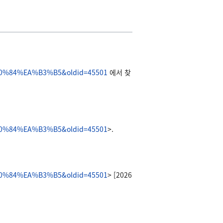
%84%EA%B3%B5&oldid=45501
에서 찾
%84%EA%B3%B5&oldid=45501
>.
%84%EA%B3%B5&oldid=45501
> [2026