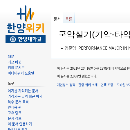
문서
토론
국악실기(기악-타악
둘
검
영문명: PERFORMANCE MAJOR IN K
러
색
대문
보
하
최근 바뀜
기
러
임의 문서로
이 문서는 2021년 2월 16일 (화) 12:09에 마지막으로
로
가
미디어위키 도움말
이 문서는 2,088번 읽혔습니다.
가
기
도구
개인정보 정책
한양 위키 소개
면책 조항
모바일 보
기
여기를 가리키는 문서
가리키는 글의 최근 바뀜
특수 문서 목록
인쇄용 판
고유 링크
문서 정보
이 문서 인용하기
Pdf 내보내기