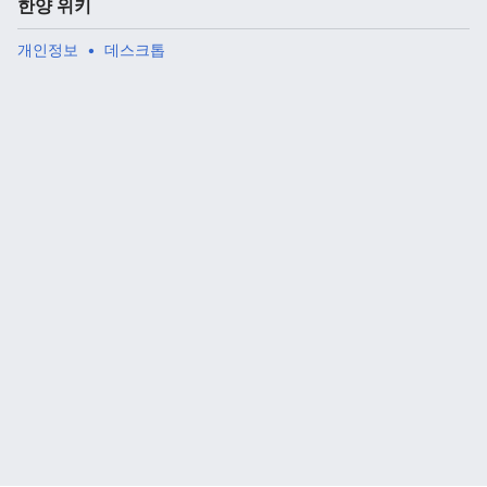
한양 위키
개인정보
데스크톱
주 메뉴 열기
검색
다
주
편