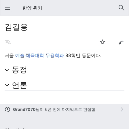
한양 위키
김길용
서울
예술·체육대학
무용학과
88학번 동문이다.
동정
언론
Grand7070
님이
6년 전에 마지막으로 편집함