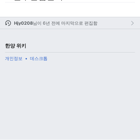
Hjy0208
님이
6년 전에 마지막으로 편집함
주 메뉴 열기
검색
한양 위키
개인정보
데스크톱
다
주
편