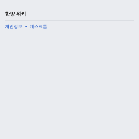
한양 위키
개인정보
데스크톱
주 메뉴 열기
검색
다
주
편