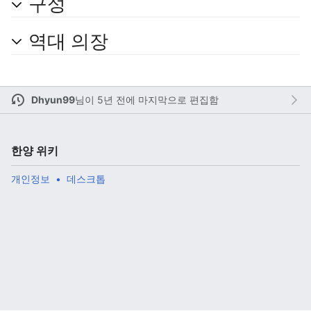
구성
역대 의장
주 메뉴 열기
검색
Dhyun99
님이
5년 전에 마지막으로 편집함
다
주
편
한양 위키
개인정보
데스크톱