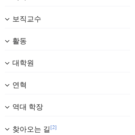
보직교수
활동
대학원
연혁
역대 학장
[2]
찾아오는 길