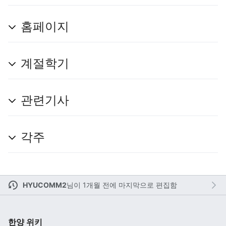
홈페이지
계절학기
관련기사
각주
른
시
집
HYUCOMM2
님이
1개월 전에 마지막으로 편집함
한양 위키