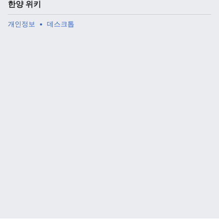
한양 위키
개인정보
데스크톱
주 메뉴 열기
검색
다
주
편