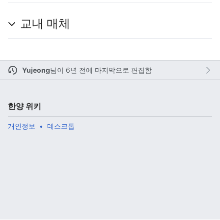
교내 매체
주 메뉴 열기
검색
Yujeong
님이
6년 전에 마지막으로 편집함
다
주
편
한양 위키
개인정보
데스크톱