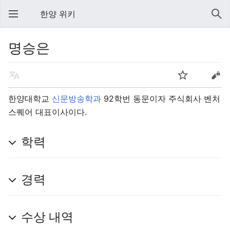
한양 위키
명승은
한양대학교
신문방송학과
92학번 동문이자 주식회사 벤처
스퀘어 대표이사이다.
학력
경력
수상 내역