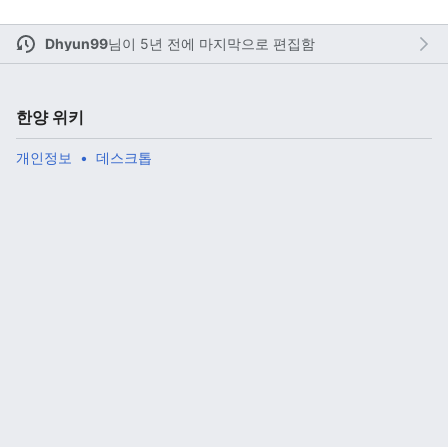
Dhyun99
님이
5년 전에 마지막으로 편집함
주 메뉴 열기
검색
한양 위키
개인정보
데스크톱
다
주
편