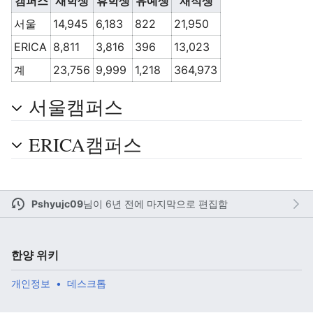
캠퍼스
재학생
휴학생
유예생
재적생
서울
14,945
6,183
822
21,950
ERICA
8,811
3,816
396
13,023
주 메뉴 열기
검색
계
23,756
9,999
1,218
364,973
서울캠퍼스
ERICA캠퍼스
다
주
편
Pshyujc09
님이
6년 전에 마지막으로 편집함
한양 위키
개인정보
데스크톱