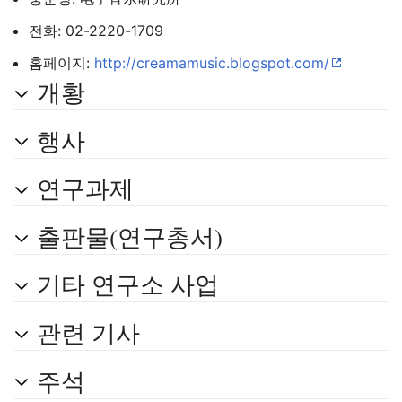
전화: 02-2220-1709
홈페이지:
http://creamamusic.blogspot.com/
주 메뉴 열기
검색
개황
행사
연구과제
다
주
편
출판물(연구총서)
기타 연구소 사업
관련 기사
주석