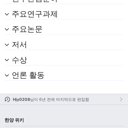
주요연구과제
주 메뉴 열기
검색
주요논문
저서
수상
다
주
편
언론 활동
Hjy0208
님이
6년 전에 마지막으로 편집함
한양 위키