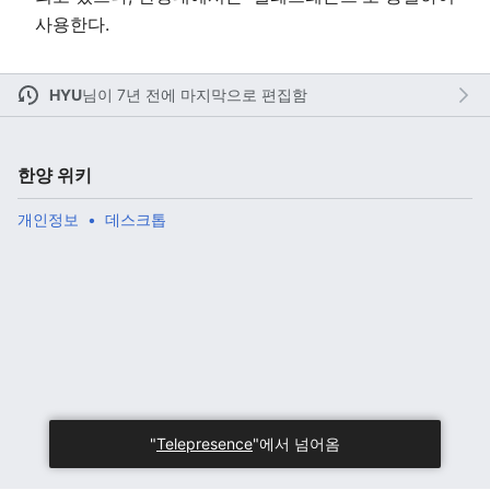
사용한다.
HYU
님이
7년 전에 마지막으로 편집함
주 메뉴 열기
검색
한양 위키
개인정보
데스크톱
다
주
편
"
Telepresence
"에서 넘어옴