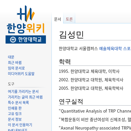
문서
토론
김성민
둘
검
한양대학교 서울캠퍼스
예술체육대학
스포
러
색
대문
보
하
학력
최근 바뀜
기
러
임의 문서로
1995. 한양대학교 체육대학, 이학사
로
가
미디어위키 도움말
2002. 한양대학교 대학원, 체육학석사
가
기
도구
기
2005. 한양대학교 대학원, 체육학박사
여기를 가리키는 문서
가리키는 글의 최근 바뀜
연구실적
특수 문서 목록
인쇄용 판
“Quantitative Analysis of TRP Channe
고유 링크
“복합운동이 비만 중년여성의 신체조성, 혈중 지
문서 정보
이 문서 인용하기
“Axonal Neuropathy-associated TRPV4
Pdf 내보내기