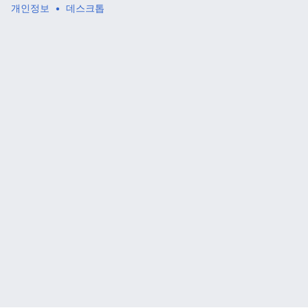
개인정보
데스크톱
주 메뉴 열기
검색
다
주
편